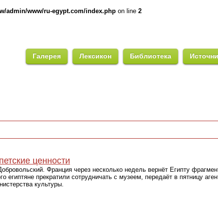
ww/admin/www/ru-egypt.com/index.php
on line
2
Галерея
Лексикон
Библиотека
Источн
петские ценности
бровольский. Франция через несколько недель вернёт Египту фрагмен
ого египтяне прекратили сотрудничать с музеем, передаёт в пятницу аге
нистерства культуры.