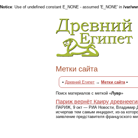
Notice
: Use of undefined constant E_NONE - assumed 'E_NONE' in
/var/w
Метки сайта
•
Древний Египет
→
Метки сайта
•
Поиск материалов с меткой «
Лувр
»
Париж вернёт Каиру древнееги
ПАРИЖ, 9 окт — РИА Новости, Владимир До
исчерпав тем самым инцидент, из-за котор
заявление представителя французского ми