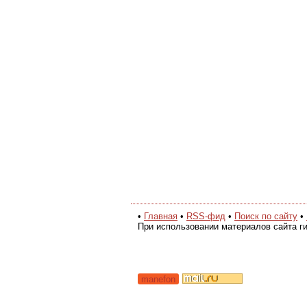
•
Главная
•
RSS-фид
•
Поиск по сайту
•
При использовании материалов сайта ги
manefon