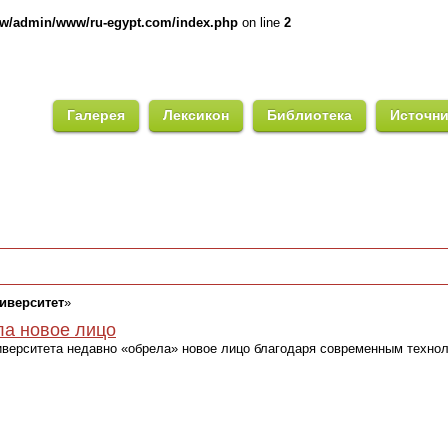
ww/admin/www/ru-egypt.com/index.php
on line
2
Галерея
Лексикон
Библиотека
Источн
иверситет
»
а новое лицо
верситета недавно «обрела» новое лицо благодаря современным техно