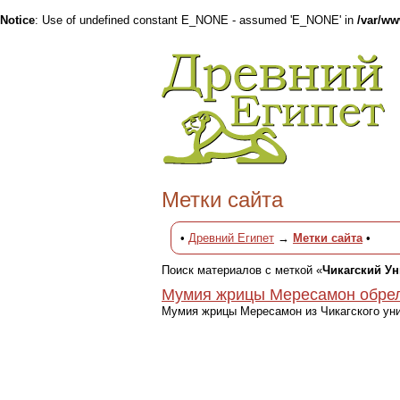
Notice
: Use of undefined constant E_NONE - assumed 'E_NONE' in
/var/w
Метки сайта
•
Древний Египет
→
Метки сайта
•
Поиск материалов с меткой «
Чикагский Ун
Мумия жрицы Мересамон обрел
Мумия жрицы Мересамон из Чикагского уни