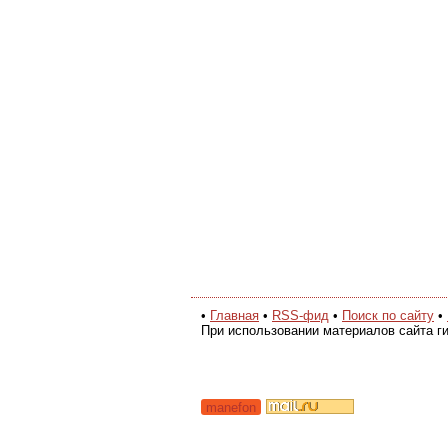
•
Главная
•
RSS-фид
•
Поиск по сайту
•
При использовании материалов сайта ги
manefon