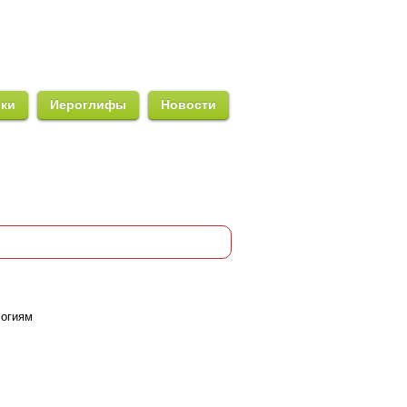
ики
Иероглифы
Новости
логиям