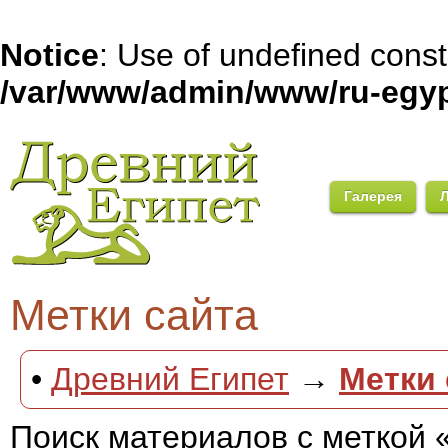
Notice
: Use of undefined con
/var/www/admin/www/ru-egyp
Галерея
Метки сайта
•
Древний Египет
→
Метки 
Поиск материалов с меткой 