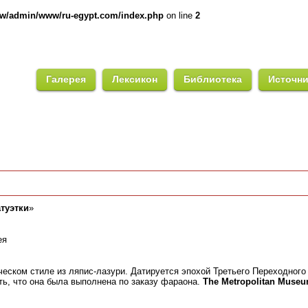
ww/admin/www/ru-egypt.com/index.php
on line
2
Галерея
Лексикон
Библиотека
Источн
туэтки
»
ея
ческом стиле из ляпис-лазури. Датируется эпохой Третьего Переходного
ть, что она была выполнена по заказу фараона.
The Metropolitan Museum