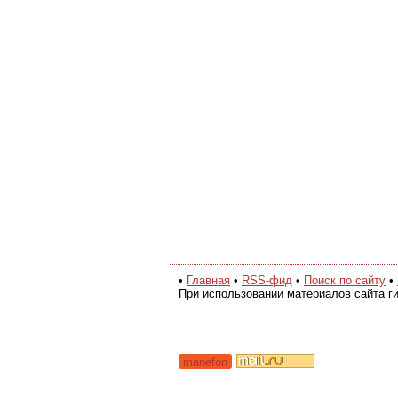
•
Главная
•
RSS-фид
•
Поиск по сайту
•
При использовании материалов сайта ги
manefon