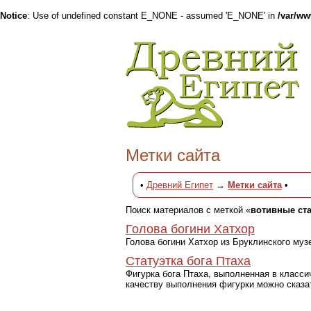
Notice
: Use of undefined constant E_NONE - assumed 'E_NONE' in
/var/w
Метки сайта
•
Древний Египет
→
Метки сайта
•
Поиск материалов с меткой «
вотивные ста
Голова богини Хатхор
Голова богини Хатхор из Бруклинского муз
Статуэтка бога Птаха
Фигурка бога Птаха, выполненная в класси
качеству выполнения фигурки можно сказа