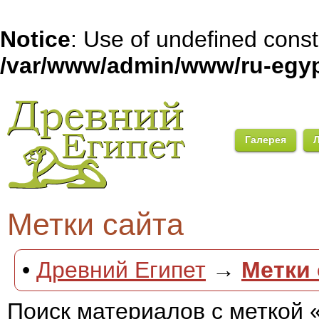
Notice
: Use of undefined con
/var/www/admin/www/ru-egyp
Галерея
Метки сайта
•
Древний Египет
→
Метки 
Поиск материалов с меткой 