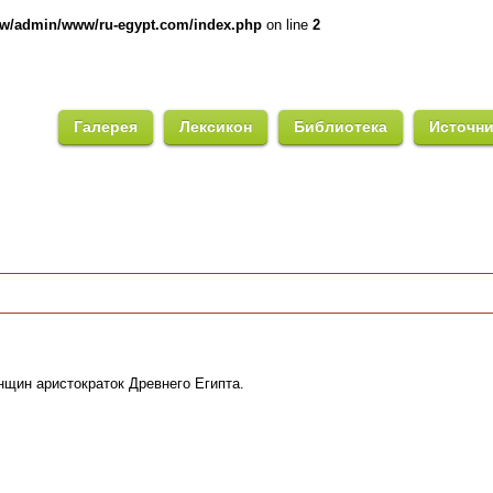
ww/admin/www/ru-egypt.com/index.php
on line
2
Галерея
Лексикон
Библиотека
Источн
нщин аристократок Древнего Египта.