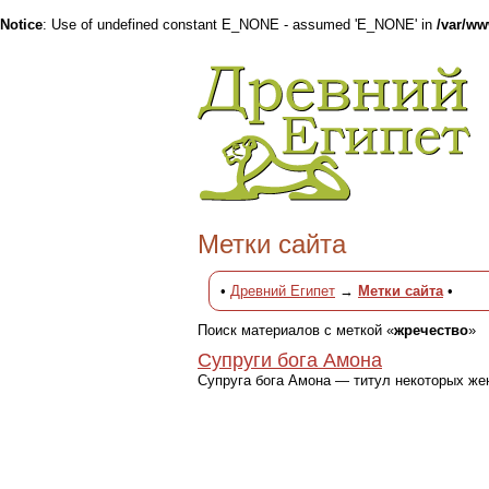
Notice
: Use of undefined constant E_NONE - assumed 'E_NONE' in
/var/w
Метки сайта
•
Древний Египет
→
Метки сайта
•
Поиск материалов с меткой «
жречество
»
Супруги бога Амона
Супруга бога Амона — титул некоторых же