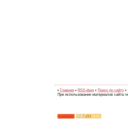
•
Главная
•
RSS-фид
•
Поиск по сайту
•
При использовании материалов сайта ги
manefon