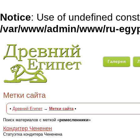
Notice
: Use of undefined con
/var/www/admin/www/ru-egyp
Галерея
Метки сайта
•
Древний Египет
→
Метки сайта
•
Поиск материалов с меткой «
ремесленники
»
Кондитер Чененен
Статуэтка кондитера Чененена