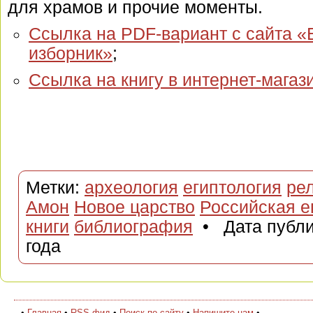
для храмов и прочие моменты.
Ссылка на PDF-вариант с сайта «
изборник»
;
Ссылка на книгу в интернет-магаз
Метки:
археология
египтология
ре
Амон
Новое царство
Российская е
книги
библиография
• Дата публи
года
•
Главная
•
RSS-фид
•
Поиск по сайту
•
Напишите нам
•