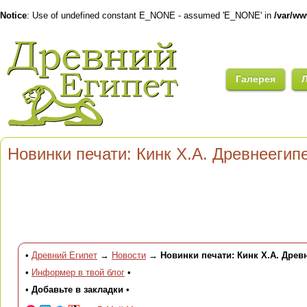
Notice
: Use of undefined constant E_NONE - assumed 'E_NONE' in
/var/w
Галерея
Новинки печати: Кинк Х.А. Древнеегип
•
Древний Египет
→
Новости
→
Новинки печати: Кинк Х.А. Древ
•
Информер в твой блог
•
•
Добавьте в закладки
•