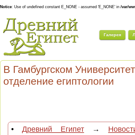
Notice
: Use of undefined constant E_NONE - assumed 'E_NONE' in
/var/w
Галерея
В Гамбургском Университет
отделение египтологии
•
Древний Египет
→
Новост