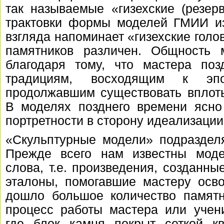
так называемые «гизехские (резер
трактовки формы моделей ГМИИ из
взгляда напоминает «гизехские голо
памятников различен. Общность
благодаря тому, что мастера поз
традициям, восходящим к эпо
продолжавшим существовать вплоть
В моделях позднего времени ясно
портретности в сторону идеализации
«Скульптурные модели» подразделя
Прежде всего нам известны мод
слова, т.е. произведения, созданны
эталоны, помогавшие мастеру осво
дошло большое количество памятн
процесс работы мастера или учени
где блок камня покрыт сеткой к