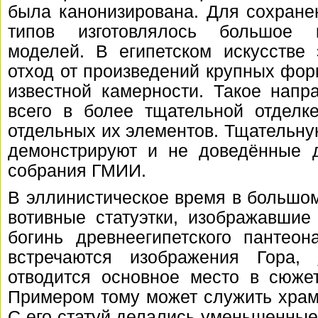
была канонизирована. Для сохране
типов изготовлялось большое к
моделей. В египетском искусстве
отход от произведений крупных форм
известной камерности. Такое напр
всего в более тщательной отделке
отдельных их элементов. Тщательну
демонстрируют и не доведённые д
собрания ГМИИ.
В эллинистическое время в большом
вотивные статуэтки, изображавшие
богинь древнеегипетского пантео
встречаются изображения Гора,
отводится основное место в сюже
Примером тому может служить храм
С его статуй делались уменьшенные