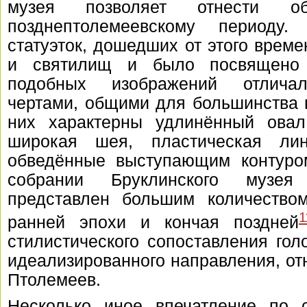
музея позволяет отнести
позднептолемеевскому периоду
статуэток, дошедших от этого време
и святилищ и было посвящено 
подобных изображений отличал
чертами, общими для большинства 
них характерны удлинённый овал 
широкая шея, пластическая ли
обведённые выступающим контуро
собрании Бруклинского музея
представлен большим количеством
1
ранней эпохи и кончая поздней
стилистического сопоставления го
идеализированного направления, от
Птолемеев.
Несколько иное впечатление по 