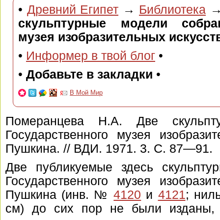
•
Древний Египет
→
Библиотека
скульптурные модели собран
музея изобразительных искусств
•
Информер в твой блог
•
•
Добавьте в закладки
•
В Мой Мир
Померанцева Н.А. Две скульпт
Государственного музея изобразит
Пушкина. // ВДИ. 1971. 3. С. 87—91.
Две публикуемые здесь скульптур
Государственного музея изобразит
Пушкина (инв. №
4120
и
4121
; нил
см) до сих пор не были изданы, 