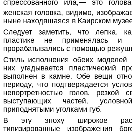
спрессованного ила,— это
голов
женская головка, видимо, изобража
ныне находящаяся в Каирском музее
Следует заметить, что лепка, ка
пластике не применялась и 
прорабатывались с помощью режущи
Стиль исполнения обеих моделей 
них угадывается пластический пр
выполнен в камне. Обе вещи отно
периоду, что подтверждается услов
непортретностью голов, резкой с
выступающих частей, условн
приподнятыми уголками губ.
В эту эпоху широкое распр
типизированные изображения бог