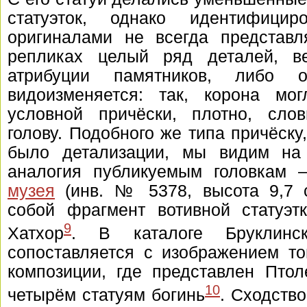
статуэток, однако идентифици
оригиналами не всегда представл
репликах целый ряд деталей, в
атрибуции памятников, либо о
видоизменяется: так, корона мо
условной причёски, плотно, сл
голову. Подобного же типа причёску
было детализации, мы видим на
аналогия публикуемым головкам
музея
(инв. № 5378, высота 9,7 с
собой
фрагмент вотивной статуэт
9
Хатхор
. В каталоге Бруклинс
сопоставляется с изображением т
композиции, где представлен
Птол
10
четырём статуям богинь
. Сходство