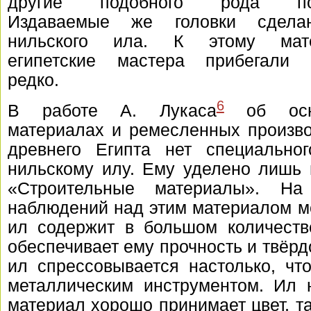
другие подобного рода пом
Издаваемые же головки сдел
нильского ила. К этому мат
египетские мастера прибегали 
редко.
6
В работе А. Лукаса
об осн
материалах и ремесленных произво
древнего Египта нет специальног
нильскому илу. Ему уделено лишь 
«Строительные материалы». На
наблюдений над этим материалом мо
ил содержит в большом количеств
обеспечивает ему прочность и твёрд
ил спрессовывается настолько, чт
металлическим инструментом. Ил 
материал хорошо принимает цвет, та