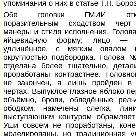
упоминания о них в статье
Т.Н. Боро
Обе головки ГМИИ отме
поразительным сходством черт
манеры и стиля исполнения. Голов
яйцевидную форму; лицо — с
удлинённое, с мягким овалом
округлостью подбородка. Голова 
отделана более тщательно, детал
проработаны контрастнее. Головно
не закончен, а лишь пройден в
чертах. Выпуклое глазное яблоко п
объёмно, брови, обведённые рел
ободком, намечены слегка, лин
выступающим контуром обрамляет 
Уши совсем не проработаны, коне
моделированы, но традиционная у