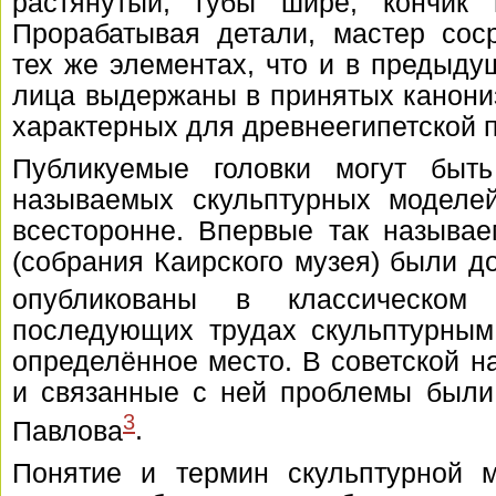
растянутый, губы шире, кончик 
Прорабатывая детали, мастер сос
тех же элементах, что и в предыд
лица выдержаны в принятых канони
характерных для древнеегипетской п
Публикуемые головки могут быт
называемых скульптурных моделе
всесторонне. Впервые так называ
(собрания Каирского музея) были 
опубликованы в классическо
последующих трудах скульптурным
определённое место. В советской на
и связанные с ней проблемы был
3
Павлова
.
Понятие и термин скульптурной м