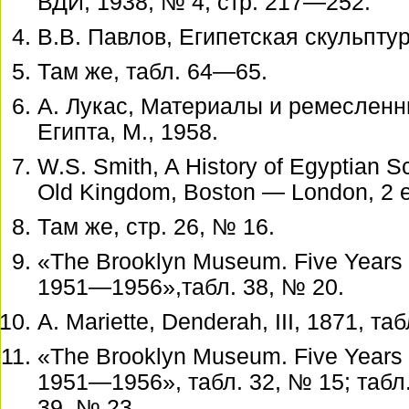
ВДИ, 1938, № 4, стр. 217—252.
В.В. Павлов, Египетская скульптур
Там же, табл. 64—65.
А. Лукас, Материалы и ремесленн
Египта, М., 1958.
W.S. Smith, A History of Egyptian Sc
Old Kingdom, Boston — London, 2 ed
Там же, стр. 26, № 16.
«The Brooklyn Museum. Five Years o
1951—1956»,табл. 38, № 20.
A. Mariette, Denderah, III, 1871, таб
«The Brooklyn Museum. Five Years o
1951—1956», табл. 32, № 15; табл. 
39, № 23.