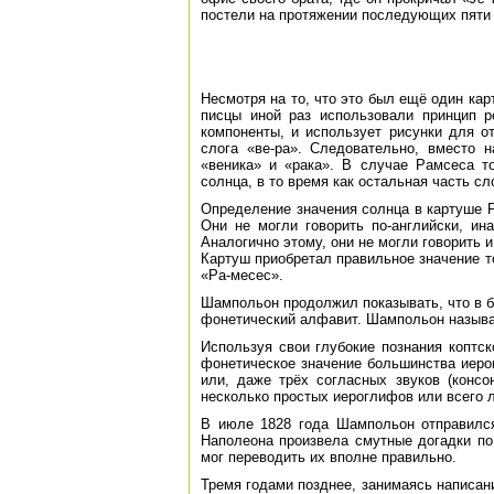
постели на протяжении последующих пяти 
Несмотря на то, что это был ещё один ка
писцы иной раз использовали принцип р
компоненты, и использует рисунки для о
слога «ве-ра». Следовательно, вместо 
«веника» и «рака». В случае Рамсеса т
солнца, в то время как остальная часть с
Определение значения солнца в картуше Ра
Они не могли говорить по-английски, ин
Аналогично этому, они не могли говорить 
Картуш приобретал правильное значение то
«Ра-месес».
Шампольон продолжил показывать, что в 
фонетический алфавит. Шампольон назыв
Используя свои глубокие познания копт
фонетическое значение большинства иеро
или, даже трёх согласных звуков (конс
несколько простых иероглифов или всего
В июле 1828 года Шампольон отправился
Наполеона произвела смутные догадки по
мог переводить их вполне правильно.
Тремя годами позднее, занимаясь написани