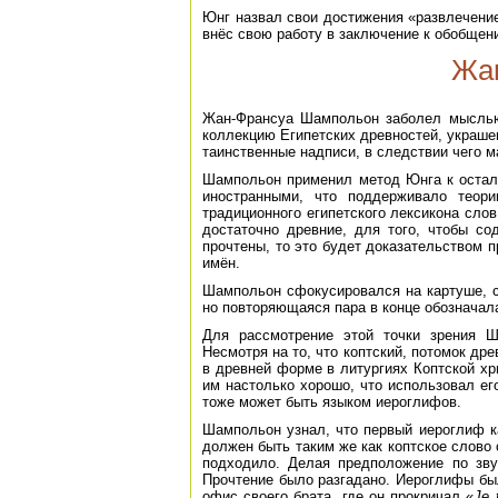
Юнг назвал свои достижения «развлечение
внёс свою работу в заключение к обобщени
Жа
Жан-Франсуа Шампольон заболел мыслью 
коллекцию Египетских древностей, украше
таинственные надписи, в следствии чего м
Шампольон применил метод Юнга к осталь
иностранными, что поддерживало теор
традиционного египетского лексикона слов
достаточно древние, для того, чтобы со
прочтены, то это будет доказательством п
имён.
Шампольон сфокусировался на картуше, 
но повторяющаяся пара в конце обозначала 
Для рассмотрение этой точки зрения Ш
Несмотря на то, что коптский, потомок др
в древней форме в литургиях Коптской х
им настолько хорошо, что использовал его
тоже может быть языком иероглифов.
Шампольон узнал, что первый иероглиф ка
должен быть таким же как коптское слово 
подходило. Делая предположение по зву
Прочтение было разгадано. Иероглифы бы
офис своего брата, где он прокричал «
Je t