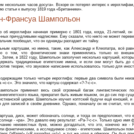
м нескольких часов досуга». Вскоре он потерял интерес к иероглифам,
ю статьи к выпуску 1819 года «Британники».
н-Франсуа Шампольон
об иероглифах начиная примерно с 1801 года, когда, 21-летний, он
нных причудливыми надписями. Ему сказали, что никто не может переве
альчик пообещал, что он однажды разгадает их тайну.
ным картушам, но имена, такие, как Александр и Клеопатра, всё рав
ию о том, что фонетические знаки применялись только ко внешн
. Затем, в 1822 году, Шампольон заполучил несколько картушей, котор
держать традиционные египетские имена, и если они могут быть до 
ротив теории, что звуковое написание использовалось только для инос
содержащим только четыре иероглифа: первые два символа были неиз
«с-с». Это значило, что картуш содержал «?-?-с-с».
ампольон применил весь свой огромный багаж лингвистических по
евнеегипетского языка, прекратил быть живым языком, он до сих пор сущ
ристианской церкви. Шампольон изучил коптский будучи ещё юношей, и
 для записей в своём дневнике. Однако, поначалу он не считал, что к
ртуша, диск, может обозначать солнце, и тогда он предположил, что е
солнце - «ра». Это давало ему результат: «Ра-?-с-с». Только одно имя 
чанию неизвестных букв, можно догадаться, что это, конечно же - 
ли фонетическими, а исследуемое слово - египетским. Шампольон пом
iens l'affaire!
» («
Я разгадал их!
»), и тут же упал в обморок. Он был при