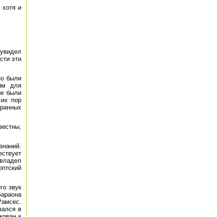
 хотя и
 увидел
сти эти
но были
им для
ые были
сих пор
транных
вестны,
знаний.
ествует
 владел
оптский
го звук
фараона
Рамсес.
чался в
кован к