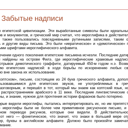
Забытые надписи
и египетской цивилизации. Эти выработанные символы были идеальн
в и монументов, и греческий мир считал, что иероглифика в действите
е также пользовались повседневными рутинными записями, таким 
 и другие виды письма. Это были «иератическое» и «демотическое» 
чными шрифтами иероглифического алфавита.
 течении одного поколения египетские письмена исчезли. Последние дат
и найдены на острове Филэ, где иероглифические храмовые надпи
 отрывок демотического граффити, датируемый 450-м годом н.э. Воз
нию египетских надписей: в ходе борьбы по искоренению любых с
 вне закона их использование.
оптском», письме, состоящем из 24 букв греческого алфавита, допо
ьзовавшимися для египетских звуков, не употребляемых в греч
азговорным, и перешёл в тот, который мы знаем как коптский язык, н
распространением арабского в 11 веке. Последние лингвистические 
ы, и знание, нужное для прочтения истории фараонов было потеряно.
орые видели иероглифы, пытались интерпретировать их, но им препятс
о иероглифы были не более чем примитивное рисуночное письмо, и
ном переводе рисунков, которые они видели. В действительно
от него — фонетическое, что значит, что знаки в большей мере о
мер, буквы в английском алфавите. Должно было произойти замеча
имание.