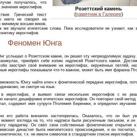
лучае получалось, что
и значения иероглифов.
Розеттский камень
(
памятник в Галерее
)
твия. Греческий текст
о никто не говорил на
к минимум восьми веков,
к же звучали египетские слова. Пока исследователи не узнают, как 
фонетику иероглифов.
Феномен Юнга
Юнг услышал о Розеттском камне, он решил эту непреодолимую задачу.
каникулах, приобрёл себе копию надписей Розеттского камня. Дости
собо заострил своё внимание на иероглифах, окружённых петлёй, на
нные иероглифы показывали что-то важное, может быть имя фараона Пт
озможность Юнгу найти ключ к фонетической передаче иероглифов, пот
динаково, не смотря на язык.
в иероглифах, и выявил связи нескольких иероглифов с их реа
о начало дешифровке египетских иероглифов. Он повторил свой метод
агал, содержит имя супруги Птолемея Береники, и определил звучание
о его работа внезапно застопорилась. Оказалось, что он был ув
 момент взгляда на то, что надписи были рисуночным письмом, и он
 эту парадигму. Он свёл свои собственные фонетические открытия к
еевская династия была неегипетского происхождения, и он посчитал,
онетически, т.к. не имели символов в стандартном списке иероглифов.