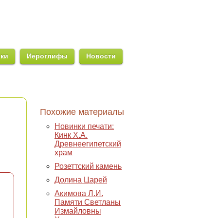
ики
Иероглифы
Новости
Похожие материалы
Новинки печати:
Кинк Х.А.
Древнеегипетский
храм
Розеттский камень
Долина Царей
Акимова Л.И.
Памяти Светланы
Измайловны