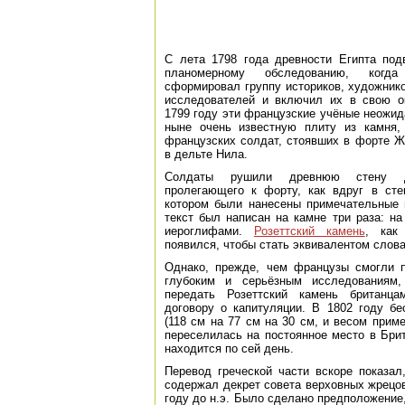
С лета 1798 года древности Египта под
планомерному обследованию, когд
сформировал группу историков, художник
исследователей и включил их в свою о
1799 году эти французские учёные неожид
ныне очень известную плиту из камня,
французских солдат, стоявших в форте Ж
в дельте Нила.
Солдаты рушили древнюю стену д
пролегающего к форту, как вдруг в сте
котором были нанесены примечательные 
текст был написан на камне три раза: на
иероглифами.
Розеттский камень
, как
появился, чтобы стать эквивалентом слова
Однако, прежде, чем французы смогли п
глубоким и серьёзным исследованиям
передать Розеттский камень британца
договору о капитуляции. В 1802 году бе
(118 см на 77 см на 30 см, и весом приме
переселилась на постоянное место в Брит
находится по сей день.
Перевод греческой части вскоре показал
содержал декрет совета верховных жрецов
году до н.э. Было сделано предположение,