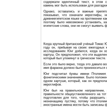
содержали идентичный текст, в этом с
камень мог быть использован для разгадк
Однако, оставались и важные препятс
показывал, что означали иероглифы, н
древнеегипетском языке на протяжении ка
поэтому было невозможно установить, ка
египетские слова, они не смогут выявить 
Когда крупный британский учёный Томас 
году он, пребывая на своих ежегодных 
исследованиях Юнг добился, когда он о
картуш. Он предположил, что эти выделе
который был упомянут в греческом тексте.
Если это было верно, тогда это давало в
имя фараона должно было произноситься о
Юнг подсчитал буквы имени Птолемея 
фонетическими значениями. Было положен
одном картуше, который, как он предпол
иероглифов.
Юнг был на правильном направлении, н
правильности общеустановленного на тот
подготовлен для того, чтобы разрушить
незначащему пустяку, потому что птолем
иностранные имена могли быть записаны ф