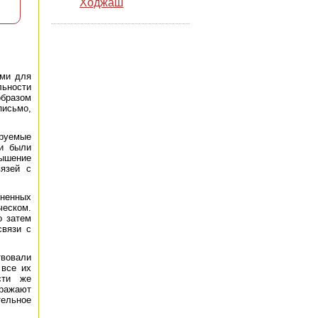
Ходжаш
ыми для
льности
образом
письмо,
ируемые
си были
вышение
вязей с
лненных
еском.
о затем
связи с
твовали
 все их
сти же
тражают
тельное