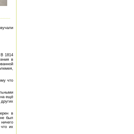
звучали
 В 1814
жения в
званной
олемея,
ому что
льными
 на ещё
 других
ерен в
 не был
 ничего
 что их