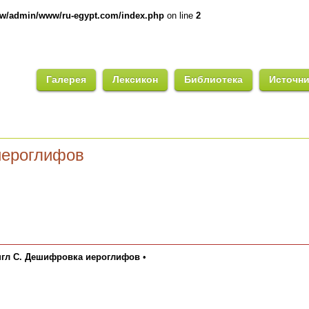
ww/admin/www/ru-egypt.com/index.php
on line
2
Галерея
Лексикон
Библиотека
Источн
иероглифов
гл С. Дешифровка иероглифов
•