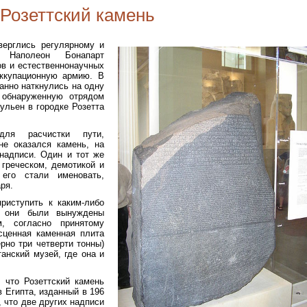
Розеттский камень
верглись регулярному и
а Наполеон Бонапарт
ов и естественнонаучных
ккупационную армию. В
анно наткнулись на одну
 обнаруженную отрядом
ульен в городке Розетта
ля расчистки пути,
не оказался камень, на
надписи. Один и тот же
 греческом, демотикой и
 его стали именовать,
ря.
риступить к каким-либо
, они были вынуждены
м, согласно принятому
сценная каменная плита
рно три четверти тонны)
анский музей, где она и
, что Розеттский камень
 Египта, изданный в 196
 что две других надписи