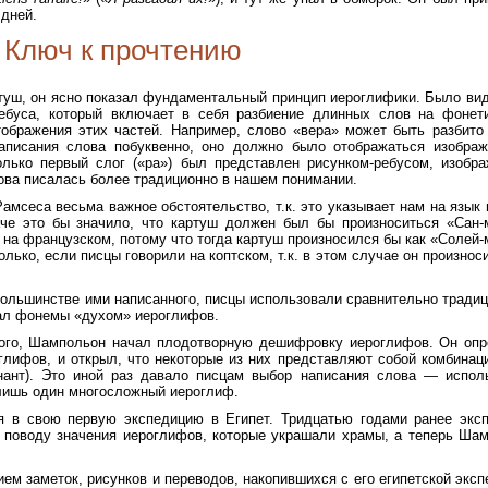
дней.
Ключ к прочтению
ртуш, он ясно показал фундаментальный принцип иероглифики. Было вид
ебуса, который включает в себя разбиение длинных слов на фонет
тображения этих частей. Например, слово «вера» может быть разбито
написания слова побуквенно, оно должно было отображаться изобра
олько первый слог («ра») был представлен рисунком-ребусом, изобр
лова писалась более традиционно в нашем понимании.
мсеса весьма важное обстоятельство, т.к. это указывает нам на язык 
аче это бы значило, что картуш должен был бы произноситься «Сан-
и на французском, потому что тогда картуш произносился бы как «Солей-
лько, если писцы говорили на коптском, т.к. в этом случае он произнос
большинстве ими написанного, писцы использовали сравнительно тради
ал фонемы «духом» иероглифов.
ского, Шампольон начал плодотворную дешифровку иероглифов. Он оп
глифов, и открыл, что некоторые из них представляют собой комбинац
онант). Это иной раз давало писцам выбор написания слова — испол
 лишь один многосложный иероглиф.
 в свою первую экспедицию в Египет. Тридцатью годами ранее экс
 поводу значения иероглифов, которые украшали храмы, а теперь Ша
ем заметок, рисунков и переводов, накопившихся с его египетской эксп