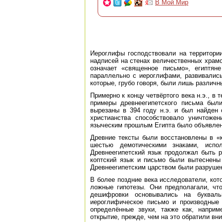
В Мой Мир
Иероглифы господствовали на территори
надписей на стенах величественных храмо
означает «священное письмо», египтян
параллельно с иероглифами, развивались
которые, грубо говоря, были лишь разли
Примерно к концу четвёртого века н.э., в
примеры древнеегипетского письма был
вырезаны в 394 году н.э. и был найден
христианства способствовало уничтоже
языческим прошлым Египта было объявлено
Древние тексты были восстановлены в «к
шестью демотическими знаками, испол
Древнеегипетский язык продолжал быть р
коптский язык и письмо были вытеснены 
Древнеегипетским царством были разрушен
В более поздние века исследователи, кот
ложные гипотезы. Они предполагали, чт
дешифровки основывались на букваль
иероглифическое письмо и производные 
определённые звуки, также как, напри
открытие, прежде, чем на это обратили вн