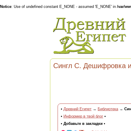
Notice
: Use of undefined constant E_NONE - assumed 'E_NONE' in
/var/w
Сингл С. Дешифровка 
•
Древний Египет
→
Библиотека
→
Син
•
Информер в твой блог
•
•
Добавьте в закладки
•