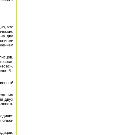
но, что
ические
 на два
жениями
ажением
писцов.
месес».
месес».
ился бы
ционный
ределил
ии двух
ьзовать
педиция
мпольон
едиции,