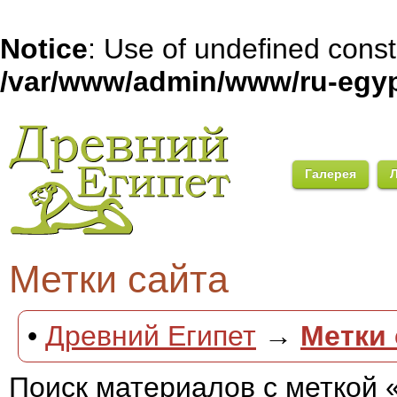
Notice
: Use of undefined con
/var/www/admin/www/ru-egyp
Галерея
Метки сайта
•
Древний Египет
→
Метки 
Поиск материалов с меткой 