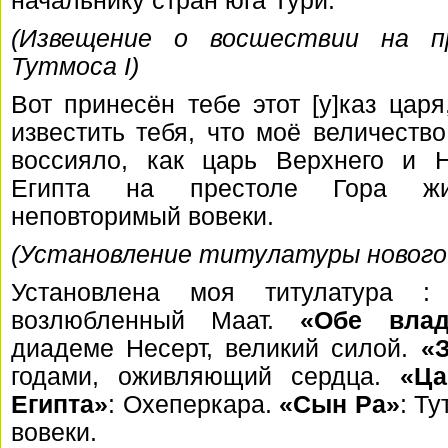
начальнику стран юга Тури.
(Извещение о восшествии на п
Тутмоса I)
Вот принесён тебе этот [у]каз царя
известить тебя, что моё величество,
воссияло, как царь Верхнего и 
Египта на престоле Гора жи
неповторимый вовеки.
(Установление титулатуры нового
Установлена моя титулатура 
возлюбленный Маат.
«Обе вла
диадеме Несерт, великий силой.
«
годами, оживляющий сердца.
«Ца
Египта»
: Охеперкара.
«Сын Ра»
: Ту
вовеки.