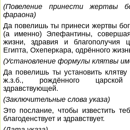
(Повеление принести жертвы б
фараона)
Да повелишь ты принеси жертвы бо
(а именно) Элефантины, соверша
жизни, здравия и благополучия 
Египта, Охеперкара, одрённого жизн
(Установление формулы клятвы им
Да повелишь ты установить клятву
ж.з.б., рождённого царско
здравствующей.
(Заключительные слова указа)
Это послание, чтобы известить те
благоденствует и здравствует.
(Дата указа)