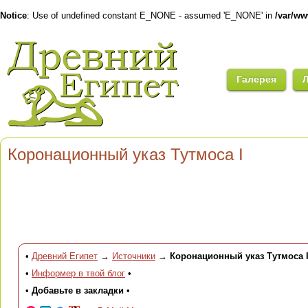
Notice
: Use of undefined constant E_NONE - assumed 'E_NONE' in
/var/w
Галерея
Коронационный указ Тутмоса I
•
Древний Египет
→
Источники
→
Коронационный указ Тутмоса 
•
Информер в твой блог
•
•
Добавьте в закладки
•