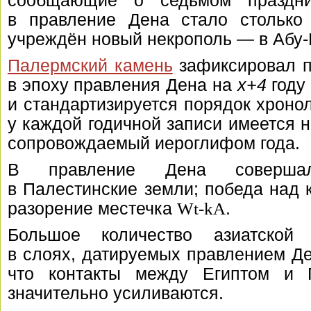
сообщающие о седьмом праздни
в правление Дена стало столько
учреждён новый некрополь — в Абу
Палермский камень
зафиксировал п
в эпоху правления Дена на
x+4
году 
и стандартизируется порядок хронол
у каждой годичной записи имеется н
сопровождаемый иероглифом года.
В правление Дена соверша
в Палестинские земли; победа над
разорение местечка
Wt-kA
.
Большое количество азиатской 
в слоях, датируемых правлением Ден
что контакты между Египтом и 
значительно усиливаются.