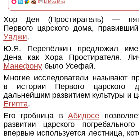
В Мой Мир
Хор Ден (Простиратель) — пя
Первого царского дома, правивши
Уаджи
.
Ю.Я. Перепёлкин предложил име
Дена как Хора Простирателя. Ли
Манефону
было Усефай.
Многие исследователи называют п
в истории Первого царского д
дальнейшим развитием культуры и 
Египта
.
Его гробница в
Абидосе
позволяе
развитии царского погребального
впервые используется лестница, кот