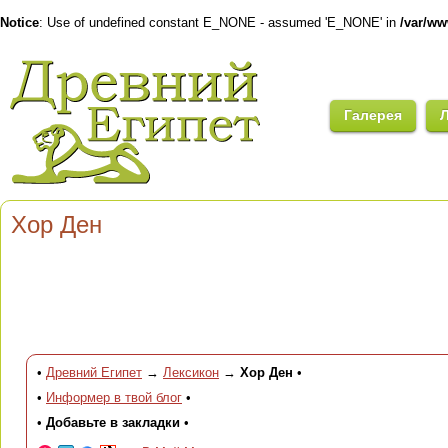
Notice
: Use of undefined constant E_NONE - assumed 'E_NONE' in
/var/w
Галерея
Хор Ден
•
Древний Египет
→
Лексикон
→
Хор Ден
•
•
Информер в твой блог
•
•
Добавьте в закладки
•