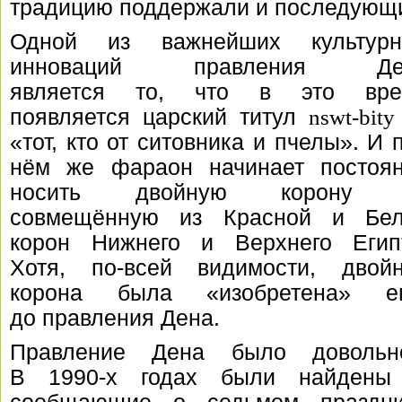
традицию поддержали и последующ
Одной из важнейших культурн
инноваций правления Де
является то, что в это вре
появляется царский титул
nswt-bity
«тот, кто от ситовника и пчелы». И 
нём же фараон начинает постоя
носить двойную корону
совмещённую из Красной и Бел
корон Нижнего и Верхнего Егип
Хотя, по-всей видимости, двой
корона была «изобретена» е
до правления Дена.
Правление Дена было довольно
В 1990-х годах были найдены 