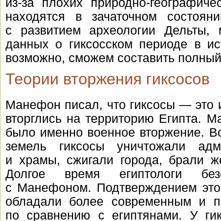
из-за
плохих
природно-географиче
находятся в зачаточном состояни
с развитием археологии Дельты,
данных о гиксосском периоде в ис
возможно, сможем составить полный 
Теории вторжения гиксосов
Манефон писал, что гиксосы — это 
вторглись на территорию Египта. М
было именно военное вторжение. Во
земель гиксосы уничтожали адм
и храмы, сжигали города, брали ж
Долгое время египтологи безо
с Манефоном. Подтверждением этом
обладали более современным и п
по сравнению с египтянами. У ги