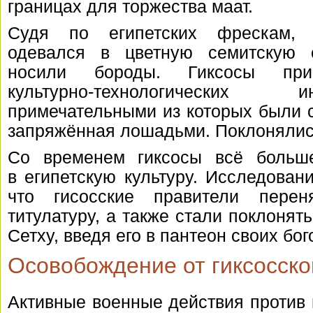
границах для торжества маат.
Судя по египетских фрескам
одевался в цветную семитскую
носили бороды. Гиксосы пр
культурно-технологических
иннов
примечательными из которых были с
запряжённая лошадьми. Поклонялись
Со временем гиксосы всё больш
в египетскую культуру. Исследовани
что гисосские правители перен
титулатуру, а также стали поклонят
Сетху, введя его в пантеон своих бог
Осовобождение от гиксосско
Активные военные действия против 