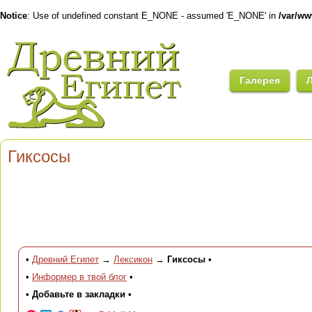
Notice
: Use of undefined constant E_NONE - assumed 'E_NONE' in
/var/w
Галерея
Гиксосы
•
Древний Египет
→
Лексикон
→
Гиксосы
•
•
Информер в твой блог
•
•
Добавьте в закладки
•