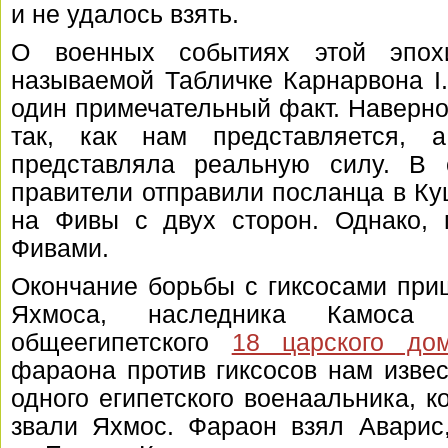
и не удалось взять.
О военных событиях этой эпох
называемой Табличке Карнарвона I.
один примечательный факт. Наверно
так, как нам представляется,
представляла реальную силу. В с
правители отправили посланца в К
на Фивы с двух сторон. Однако, 
Фивами.
Окончание борьбы с гиксосами при
Яхмоса, наследника Камоса 
общеегипетского
18 царского до
фараона против гиксосов нам извес
одного египетского военаальника, ко
звали Яхмос. Фараон взял Аварис,