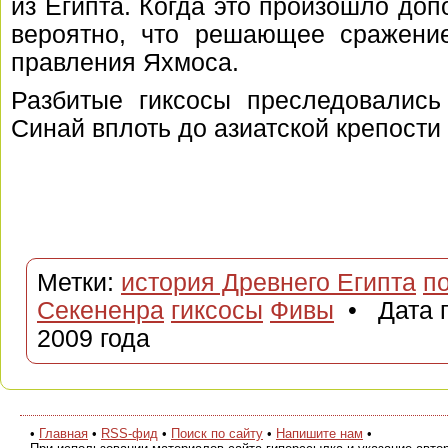
из Египта. Когда это произошло доп
вероятно, что решающее сражение
правления Яхмоса.
Разбитые гиксосы преследовались
Синай вплоть до азиатской крепости
Метки:
история Древнего Египта
п
Секененра
гиксосы
Фивы
• Дата п
2009 года
•
Главная
•
RSS-фид
•
Поиск по сайту
•
Напишите нам
•