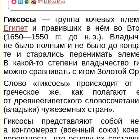
В Мой Мир
Гиксосы
— группа кочевых плем
Египет
и правивших в нём во Вто
(
1650—1550 гг. до н. э.
). Владыч
не было полным и не было до конца
те и старались перенимать элеме
В
какой-то
степени владычество ги
можно сравнивать с игом Золотой Ор
Слово «гиксосы» происходит от 
греческое же, как полагают ег
от древнеегипетского словосочетан
(владыки) чужеземных стран».
Гиксосы представляют собой не
а конгломерат (военный союз) коч
вероятность, что основу их составл