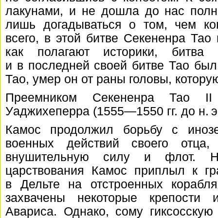
лакунами, и не дошла до нас пол
лишь догадываться о том, чем ко
всего, в этой битве Секененра Тао
как полагают историки, битва
и в последней своей битве Тао был
Тао, умер он от раны головы, котор
Преемником Секененра Тао I
Уаджихеперра (
1555—1550 гг. до н. э
Камос продолжил борьбу с иноз
военных действий своего отца
внушительную силу и флот. Н
царствования Камос приплыл к гр
в Дельте на отстроенных корабл
захвачены некоторые крепости 
Авариса. Однако, сому гиксосску