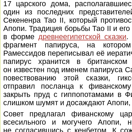
17 царского дома, располагавшие
один из последних представителе
Секененра Тао II, который противо
Апопи. Традиция борьбы Тао II и ег
в форме
древнеегипетской сказки
.
фрагмент папируса, на котор
Рамессидов переписывал её иерати
папирус хранится в британском
он известен под именем папируса Салл
повествованию этой сказки, гик
отправил посланца к фиванском
закрыть пруд с гиппопотамами в Ф
слишком шумят и досаждают Апопи,
Совет предлагал фиванскому ца
всесильного и могучего Апопи, 
не согласившись с кенбетом. К со