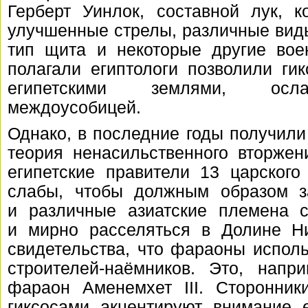
Герберт Уинлок, составной лук, к
улучшенные стрелы, различные вид
тип щита и некоторые другие вое
полагали египтологи позволили ги
египетскими землями, осла
междоусобицей.
Однако, в последние годы получил
теория ненасильственного вторжен
египетские правители 13 царског
слабы, чтобы должным образом з
и различные азиатские племена с
и мирно расселяться в Долине Ни
свидетельства, что фараоны исполь
строителей-наёмников
. Это, напри
фараон Аменемхет III. Сторонник
гиксосами акцентируют внимание 