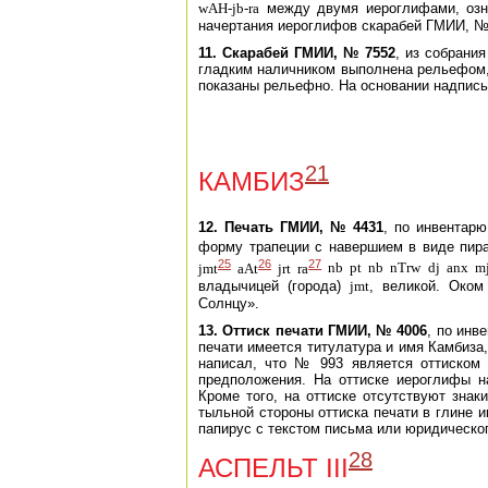
wAH-jb-ra
между двумя иероглифами, оз
начертания иероглифов скарабей ГМИИ, №
11. Скарабей ГМИИ, № 7552
, из собрани
гладким наличником выполнена рельефом,
показаны рельефно. На основании надпис
21
КАМБИЗ
12. Печать ГМИИ, № 4431
, по инвентар
форму трапеции с навершием в виде пир
25
26
27
jmt
aAt
jrt
ra
nb
pt
nb
nTrw
dj
anx
m
владычицей (города)
jmt
, великой. Оком
Солнцу».
13. Оттиск печати ГМИИ, № 4006
, по инв
печати имеется титулатура и имя Камбиза
написал, что № 993 является оттиском 
предположения. На оттиске иероглифы н
Кроме того, на оттиске отсутствуют знак
тыльной стороны оттиска печати в глине и
папирус с текстом письма или юридическо
28
АСПЕЛЬТ III