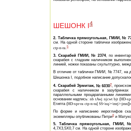
4
ШЕШОНК I
2. Табличка прямоугольная, ГМИИ, № 7
см. На одной стороне таблички изображен
5
ctp-n-ra
.
3. Скарабей ГМИИ, № 2374
, по инвента
скарабея с гладким наличником выполне
линией, ножки показаны скульптурно, меж
В отличие от таблички ГМИИ, № 7747, на 
Шешонка I,
подобное написание допускало
7
4. Скарабей Эрмитаж,
№ 6030
, происхо
скарабея с наличником в зазубринках
параллельными процарапанными линиями,
основании надпись:
nb
tAwj
njcwt
bjt
(
HD-xpr
Египта (
HD-xpr-ra
ctp-n-ra
|
SS<nq><mrj>-jmn
|)
По форме и написанию иероглифов ска
8
экземпляры опубликованы
Питри
и
Матук
5. Табличка прямоугольная, ГМИИ, 
4,7X3,5X0,7 см. На одной стороне изобра