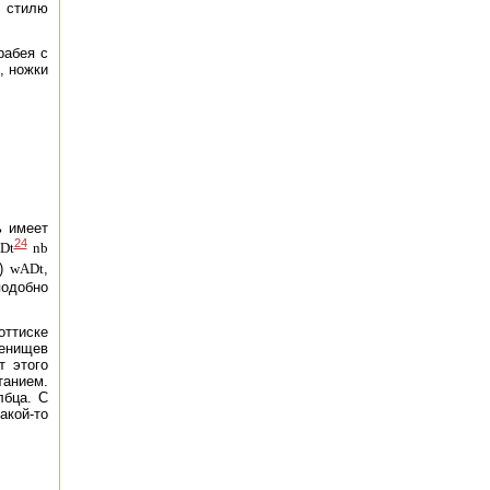
о стилю
рабея с
, ножки
ь имеет
24
Dt
nb
й)
wADt
,
подобно
оттиске
ленищев
т этого
танием.
лбца. С
акой-то