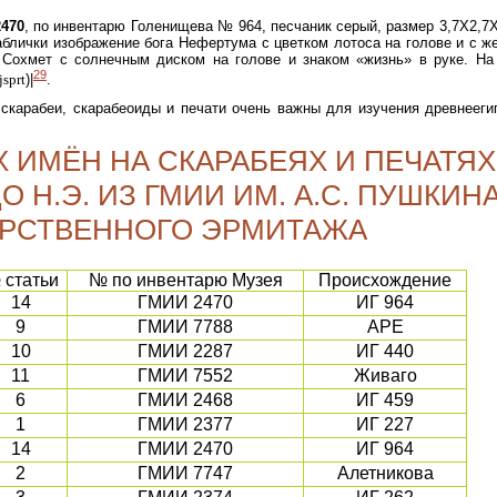
2470
, по инвентарю Голенищева № 964, песчаник серый, размер 3,7X2,7X
аблички изображение бога Нефертума с цветком лотоса на голове и с ж
 Сохмет с солнечным диском на голове и знаком «жизнь» в руке. На
29
jsprt
)|
.
 скарабеи, скарабеоиды и печати очень важны для изучения древнееги
 ИМЁН НА СКАРАБЕЯХ И ПЕЧАТЯХ
О Н.Э. ИЗ ГМИИ ИМ. А.С. ПУШКИН
РСТВЕННОГО ЭРМИТАЖА
 статьи
№ по инвентарю Музея
Происхождение
14
ГМИИ 2470
ИГ 964
9
ГМИИ 7788
АРЕ
10
ГМИИ 2287
ИГ 440
11
ГМИИ 7552
Живаго
6
ГМИИ 2468
ИГ 459
1
ГМИИ 2377
ИГ 227
14
ГМИИ 2470
ИГ 964
2
ГМИИ 7747
Алетникова