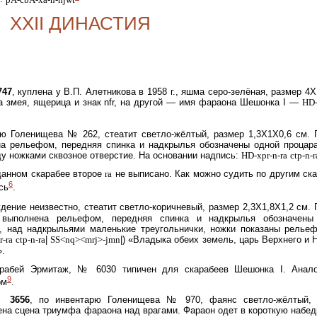
XXII ДИНАСТИЯ
747
, куплена у В.П. Алетникова в 1958 г., яшма серо-зелёная, размер 4X
а змея, ящерица и знак nfr, на другой — имя фараона Шешонка I —
HD-
рю Голенищева № 262, стеатит светло-жёлтый, размер 1,3X1X0,6 см. 
на рельефом, передняя спинка и надкрылья обозначены одной процар
ду ножками сквозное отверстие. На основании надпись:
HD-xpr-n-ra
ctp-n-r
данном скарабее второе
ra
не выписано. Как можно судить по другим ск
6
сь
.
ждение неизвестно, стеатит светло-коричневый, размер 2,3X1,8X1,2 см. 
 выполнена рельефом, передняя спинка и надкрылья обозначены
 над надкрыльями маленькие треугольнички, ножки показаны релье
-ra
ctp-n-ra
|
SS<nq><mrj>-jmn
|) «Владыка обеих земель, царь Верхнего и 
».
рабей Эрмитаж, № 6030 типичен для скарабеев Шешонка I. Анало
9
ом
.
№ 3656
, по инвентарю Голенищева № 970, фаянс светло-жёлтый, 
жена сцена триумфа фараона над врагами. Фараон одет в короткую набе