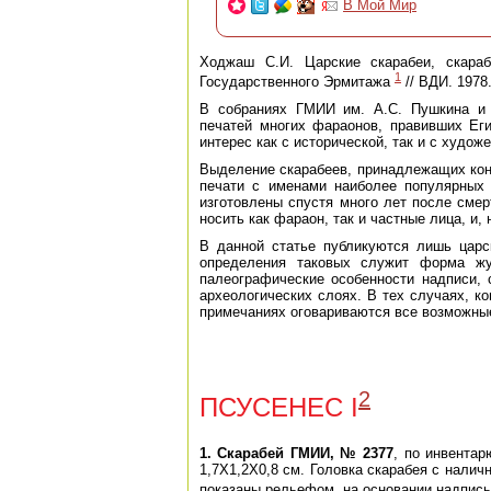
В Мой Мир
Ходжаш С.И. Царские скарабеи, скара
1
Государственного Эрмитажа
// ВДИ. 1978.
В собраниях ГМИИ им. А.С. Пушкина и 
печатей многих фараонов, правивших Еги
интерес как с исторической, так и с худож
Выделение скарабеев, принадлежащих кон
печати с именами наиболее популярных 
изготовлены спустя много лет после смер
носить как фараон, так и частные лица, и,
В данной статье публикуются лишь царс
определения таковых служит форма жу
палеографические особенности надписи,
археологических слоях. В тех случаях, ко
примечаниях оговариваются все возможны
2
ПСУСЕНЕС I
1. Скарабей ГМИИ, № 2377
, по инвента
1,7X1,2X0,8 см. Головка скарабея с налич
показаны рельефом, на основании надпис