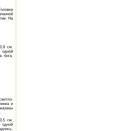
Головка
апанной
тие. На
0,8 см.
 одной
а бога,
светло-
пинка и
оказаны
.
0,5 см.
 одной
адпись: