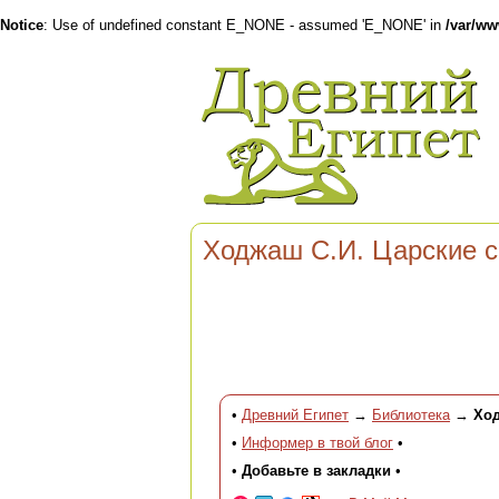
Notice
: Use of undefined constant E_NONE - assumed 'E_NONE' in
/var/w
Ходжаш С.И. Царские с
•
Древний Египет
→
Библиотека
→
Ход
•
Информер в твой блог
•
•
Добавьте в закладки
•