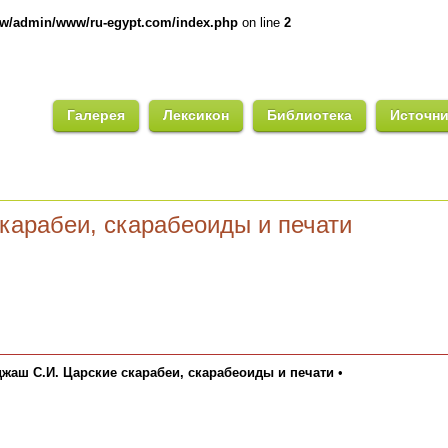
ww/admin/www/ru-egypt.com/index.php
on line
2
Галерея
Лексикон
Библиотека
Источн
карабеи, скарабеоиды и печати
жаш С.И. Царские скарабеи, скарабеоиды и печати
•