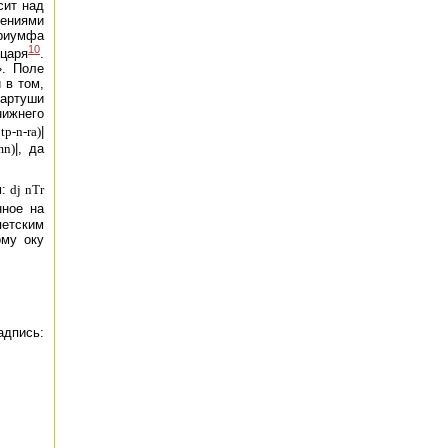
сит над
жениями
триумфа
10
 царя
.
». Поле
 в том,
картуши
нижнего
tp-n-ra)
|
mn)
|, да
м:
dj
nTr
нное на
петским
ому оку
адпись: