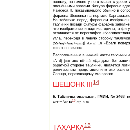
повязку, на голове у него клафт с уреем
пленёнными врагами. Фигура фараона вдво
Рамсеса II, показываемого обычно в сопр
фараона Шешонка на портале Карнакског
На табличке перед фараоном изображен
таблички позади фигуры фараона заполне
что изображение и надпись едины, а фиг
отличаются от иероглифов «благопожелан
угла, переходя в левую сторону табличк
(SS<nq><mrj>-jmn)
|
Ax(w)
Dt
«Враги повер
живёт он вечно».
Расположенные в нижней части таблички 
sA
dj
jmn
anx
nfr
nfr
«Да даст бог защит
обратной стороне таблички, является лог
религиозным представлениям око разило 
Солнца, поражающему его врагов.
14
ШЕШОНК III
6. Табличка овальная, ГМИИ, № 2468
, 
15
wcr-mAat-ra
ctp-n-ra
.
16
ТАХАРКА