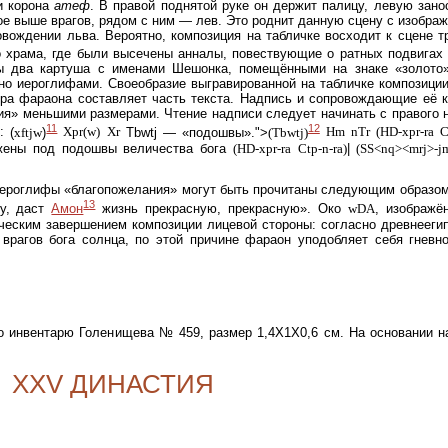
 и корона
атеф
. В правой поднятой руке он держит палицу, левую зано
е выше врагов, рядом с ним — лев. Это роднит данную сцену с изобра
овождении льва. Вероятно, композиция на табличке восходит к сцене 
о храма, где были высечены анналы,
повествующие о ратных подвигах
ы два картуша с именами Шешонка, помещёнными на знаке «золото
но иероглифами. Своеобразие выгравированной на табличке композиции
ура фараона составляет часть текста. Надпись и сопровождающие её 
ия» меньшими размерами. Чтение надписи следует начинать с правого 
11
12
и:
(
xftjw
)
Xpr(w)
Xr
Tbwtj — «подошвы».">
(Tbwtj)
Hm
nTr
(HD-xpr-ra
C
жены под подошвы величества бога
(HD-xpr-ra
Ctp-n-ra)
|
(SS<nq><mrj>-j
иероглифы «благопожелания» могут быть прочитаны следующим образо
13
у, даст
Амон
жизнь прекрасную, прекрасную». Око
wDA
, изображё
ическим завершением композиции лицевой стороны: согласно древнееги
врагов бога солнца, по этой причине фараон уподобляет себя гневн
по инвентарю Голенищева № 459, размер 1,4X1X0,6 см. На основании н
XXV ДИНАСТИЯ