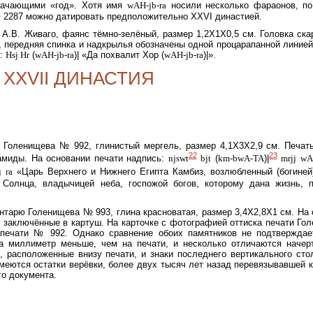
начающими «год». Хотя имя
wAH-jb-ra
носили несколько фараонов, п
 2287 можно датировать предположительно XXVI династией.
я А.В. Живаго, фаянс тёмно-зелёный, размер 1,2X1X0,5 см. Головка ска
 передняя спинка и надкрылья обозначены одной процарапанной линией
ь:
Hsj Hr
(
wAH-jb-ra
)| «Да похвалит Хор (
wAH-jb-ra
)|».
XXVII ДИНАСТИЯ
ю Голенищева № 992, глинистый мергель, размер 4,1X3X2,9 см. Печат
22
23
амиды. На основании печати надпись:
njswt
bjt
(
km-bwA-TA
)|
mrjj
wA
j
ra
«Царь Верхнего и Нижнего Египта Камбиз, возлюбленный (богине
 Солнца, владычицей неба, госпожой богов, которому дана жизнь, 
ентарю Голенищева № 993, глина красноватая, размер 3,4X2,8X1 см. На 
, заключённые в картуш. На карточке с фотографией оттиска печати Го
печати № 992. Однако сравнение обоих памятников не подтверждае
а миллиметр меньше, чем на печати, и несколько отличаются начер
и, расположенные внизу печати, и знаки последнего вертикального сто
меются остатки верёвки, более двух тысяч лет назад перевязывавшей к
го документа.