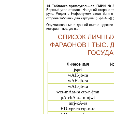
14. Табличка прямоугольная, ГМИИ, № 
Верхний угол отколот. На одной стороне т
руке. Рядом с Нефертумом стоит богиня
стороне таблички два картуша:
(
mrj-kA-ra
)| (
Опубликованные в данной статье царские
истории I тыс. до н.э.
СПИСОК ЛИЧНЫХ
ФАРАОНОВ I ТЫС. Д
ГОСУДА
Личное имя
№
jsprt
wAH-jb-ra
wAH-jb-ra
wAH-jb-ra
wcr-mAat-ra
ctp-n-jmn
pA-cbA-xa-n-njwt
mrj-kA-ra
HD-xpr-ra
ctp-n-ra