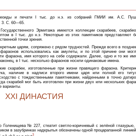
беоиды и печати I тыс. до н.э. из собраний ГМИИ им. А.С. Пуш
 3. С. 60—65.
Государственного Эрмитажа имеются коллекции скарабеев, скарабе
птом в I тыс. до н.э. Некоторые из этих памятников представляют 
ественной точки зрения.
кретным царям, сопряжено с рядом трудностей. Прежде всего в поздне
фараонов использовались как амулеты, и по этой причине они мог
ти фараона, имя которого на себе содержали. Далее, одно и то же им
 наконец, в I тыс. несколько фараонов носили одинаковые имена.
кие скарабеи, изготовленные при жизни правящего фараона. Критер
ка, наличие в надписи второго имени царя или полной его титул
 сходство с тождественными памятниками, найденными в точно датир
гда скарабей мог быть изготовлен при жизни двух или нескольких фара
е варианты.
XXI ДИНАСТИЯ
рю Голенищева № 227, стеатит светло-коричневый с зелёной глазурью,
ником в зазубринках надкрылья обозначены одной процарапанной линией
3
ь:
pA-cbA-xa-n-njwt