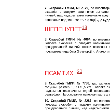
7. Скарабей ГМИИ, № 2179
, по инвента
скарабея с гладким наличником выполне
линией, над надкрыльями маленькие треуг
основании надпись:
mn
tA
n
(thrq)
|
«Да буде
18
ШЕПЕНУПЕТ
8. Скарабей ГМИИ, № 4064
, по инвент
Головка скарабея с гладким наличник
процарапанной линией, ножки показаны
почитательница бога (
Sp-n-wpt
)| ». Аналог
20
ПСАМТИХ I
9. Скарабей ГМИИ, № 7788
, дар делега
голубой, размер 1,3X1X0,5 см. Головка 
надкрылья обозначены одной процарапа
рельефно. На основании начертан картуш 
10. Скарабей ГМИИ, № 2287
, по инвен
Головка скарабея с гладким наличник
процарапанной линией, над надкрыльями 