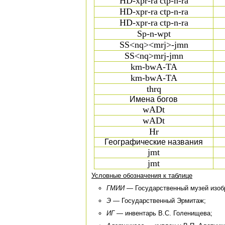
HD-xpr-ra
ctp-n-ra
HD-xpr-ra
ctp-n-ra
HD-xpr-ra
ctp-n-ra
Sp-n-wpt
SS<nq><mrj>-jmn
SS<nq>mrj-jmn
km-bwA-TA
km-bwA-TA
thrq
Имена богов
wADt
wADt
Hr
Географические названия
jmt
jmt
Условные обозначения к таблице
ГМИИ
— Государственный музей изобр
Э
— Государственный Эрмитаж;
ИГ
— инвентарь B.С. Голенищева;