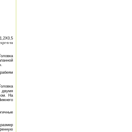
1,2X0,5
xpr-n-ra
Головка
апанной
a
.
арабеям
Головка
 двумя
фом. На
Нижнего
гичные
размер
дренную