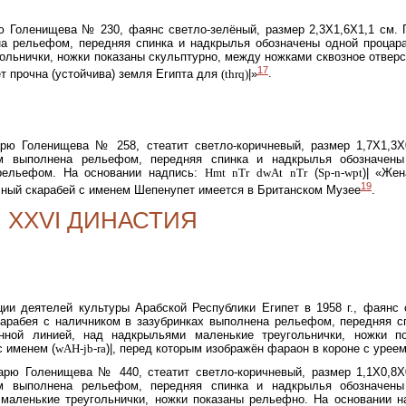
рю Голенищева № 230, фаянс светло-зелёный, размер 2,3X1,6X1,1 см. 
на рельефом, передняя спинка и надкрылья обозначены одной процар
ольнички, ножки показаны скульптурно, между ножками сквозное отверс
17
т прочна (устойчива) земля Египта для
(thrq)
|»
.
арю Голенищева № 258, стеатит светло-коричневый, размер 1,7X1,3X
ом выполнена рельефом, передняя спинка и надкрылья обозначены
 рельефом. На основании надпись:
Hmt
nTr
dwAt
nTr
(
Sp-n-wpt
)| «Жен
19
ичный скарабей с именем Шепенупет
имеется в Британском Музее
.
XXVI ДИНАСТИЯ
ции деятелей культуры Арабской Республики Египет в 1958 г., фаянс 
скарабея с наличником в зазубринках выполнена рельефом, передняя с
нной линией, над надкрыльями маленькие треугольнички, ножки п
с именем (
wAH-jb-ra
)|, перед которым изображён фараон в короне с уреем
тарю Голенищева № 440, стеатит светло-коричневый, размер 1,1X0,8X
ом выполнена рельефом, передняя спинка и надкрылья обозначены
маленькие треугольнички, ножки показаны рельефно. На основании н