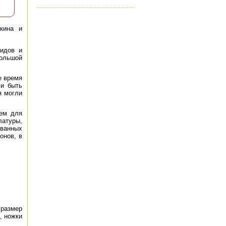
кина и
оидов и
большой
е время
ли быть
я могли
ием для
атуры,
ованных
онов, в
 размер
, ножки