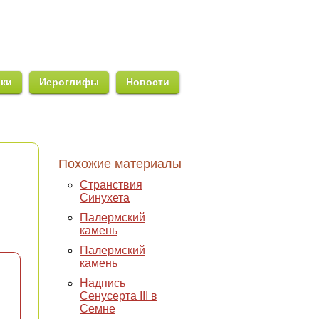
ики
Иероглифы
Новости
Похожие материалы
Странствия
Синухета
Палермский
камень
Палермский
камень
Надпись
Сенусерта III в
Семне