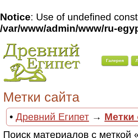
Notice
: Use of undefined con
/var/www/admin/www/ru-egyp
Галерея
Метки сайта
•
Древний Египет
→
Метки 
Поиск материалов с меткой 