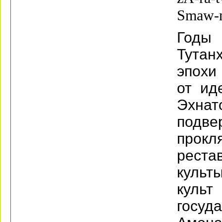
Smaw-n
Год
Тутан
эпохи
от ид
Эхна
подв
прок
реста
культ
кул
госу