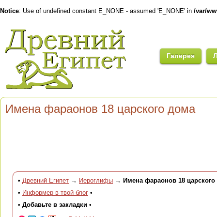
Notice
: Use of undefined constant E_NONE - assumed 'E_NONE' in
/var/w
Галерея
Имена фараонов 18 царского дома
•
Древний Египет
→
Иероглифы
→
Имена фараонов 18 царского
•
Информер в твой блог
•
•
Добавьте в закладки
•