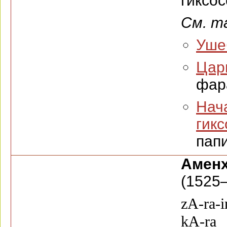
гиксо
См. т
Уше
Цар
фар
Нач
гик
папи
Амен
(1525—
zA-ra-
kA-ra