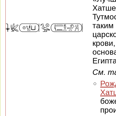
Хатш
Тутмос
таким
царс
крови
основ
Египта
См. т
Рож
Хат
бож
про