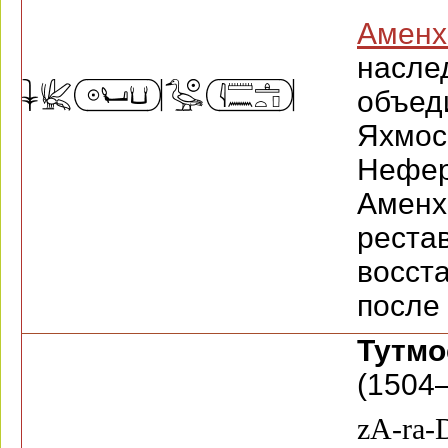
Аменх
насл
объе
Яхмо
Нефе
Амен
ре
восс
после 
Тутм
(1504—
zA-ra-