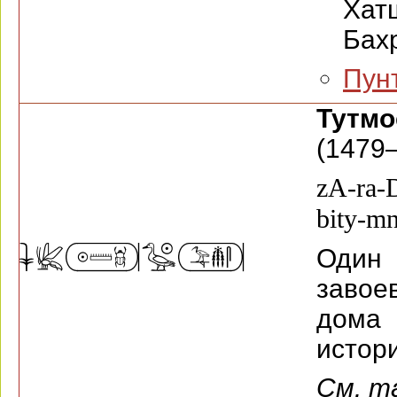
Хатш
Бахр
Пун
Тутм
(1479—
zA-ra-
bity-mn
Один
завое
дома
истор
См. т