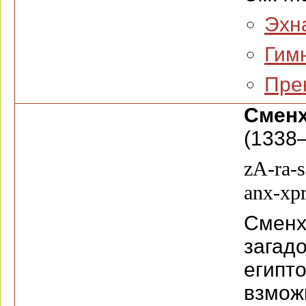
Эхна
Гим
Пре
Смен
(1338—
zA-ra-
anx-xpr
Смен
зага
егип
взмо