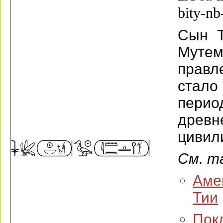
bity-nb
Сын Т
Мут
правл
стало
пер
древн
цивил
См. т
Амен
Тии
Пок