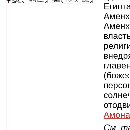
Егип
Амен
Амен
влас
рели
внедр
гла
(божес
персо
солн
отодв
Амон
См. т