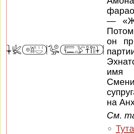
Амона
фарао
— «Ж
Потом
он пр
парти
Эхнат
имя 
Смен
супру
на Ан
См. т
Тут