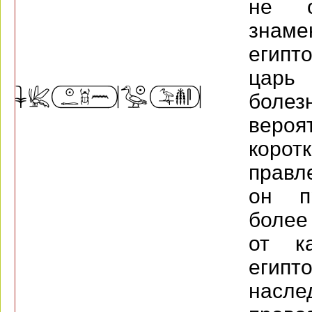
не о
знам
египт
цар
боле
вероя
коро
правл
он п
более 
от ка
египт
нас