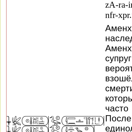
zA-ra-i
nfr-xpr
Амен
нас
Амен
супр
вероя
взошё
смер
котор
част
После
един