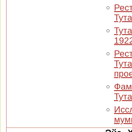
Рес
Тут
Тут
192
Рес
Тут
про
Фам
Тут
Исс
мум