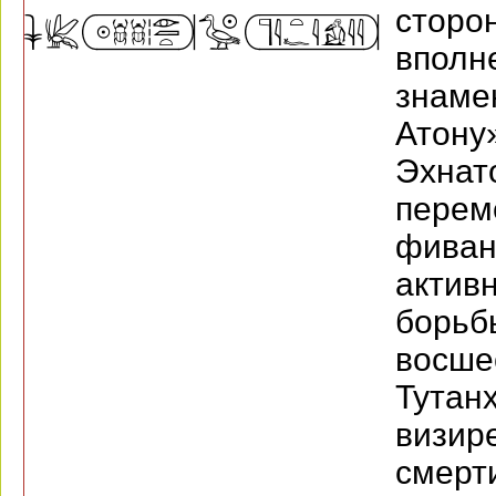
сторо
вполн
знам
Атону
Эх
пер
фиван
акти
борьб
восш
Тута
визир
смерт