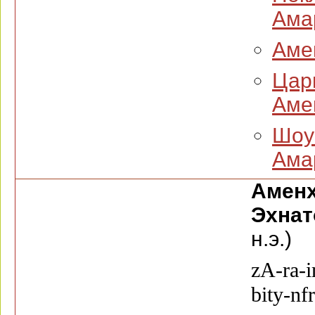
Ама
Аме
Цари
Амен
Шоу 
Ама
Амен
Эхнат
н.э.)
zA-ra-
bity-nf