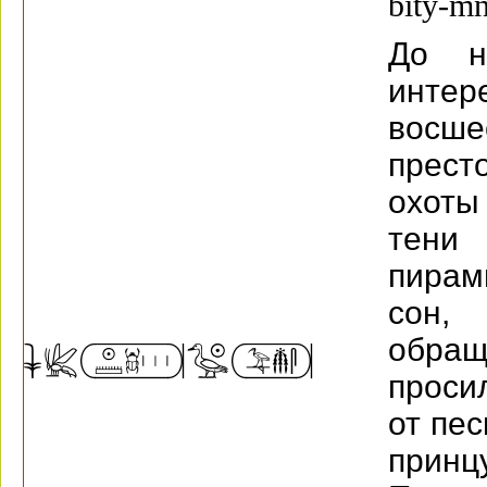
bity-m
До н
инте
восш
прест
охоты
тени
пирам
сон,
обращ
проси
от пес
прин