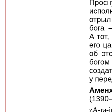
Про
испол
отрыл
бога 
А тот,
его ц
об эт
богом
создат
у пер
Аменх
(1390—
zA-ra-