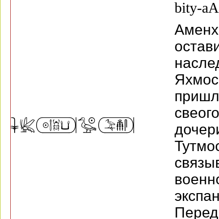
bity-a
Амен
оста
насл
Яхмос
пришл
свеог
доч
Тутм
связы
военн
экс
Перед