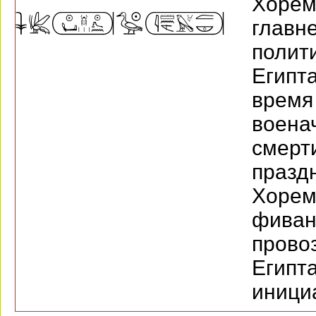
Хор
главн
поли
Егип
врем
воен
смер
празд
Хоре
фива
пров
Еги
инициа