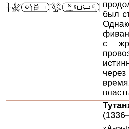
продо
был с
Однак
фиван
с жр
прово
истин
через
врем
власть
Тута
(1336—
zA-ra-