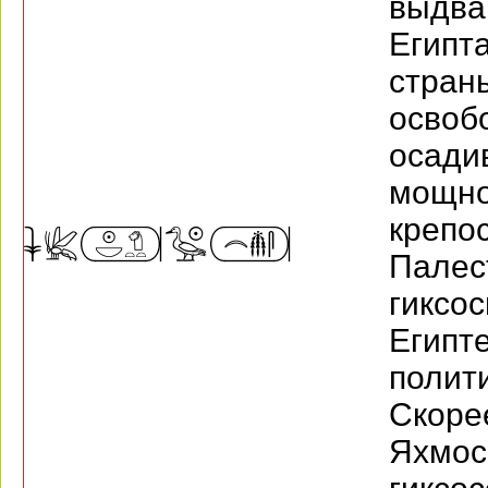
выдва
Египт
стра
осво
осадив
мощно
креп
Пале
гиксо
Египт
поли
Скор
Яхм