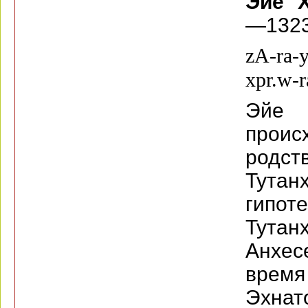
Эйе Х
—1323 
zA-ra-y
xpr.w-r
Эйе 
проис
родс
Тутан
гипо
Тутан
Анхес
врем
Эхна