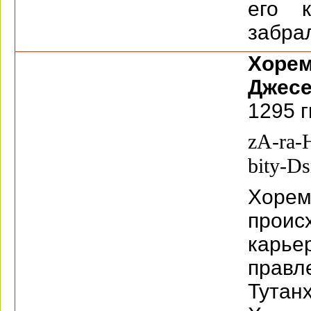
его 
забрал
Хоре
Джесе
1295 гг
zA-ra-
bity-Ds
Хоре
проис
карье
правл
Тута