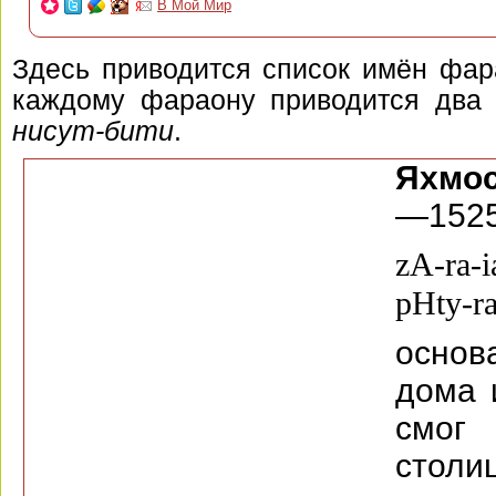
В Мой Мир
Здесь приводится список имён фа
каждому фараону приводится два
нисут-бити
.
Яхмос
—1525 
zA-ra-
pHty-r
осно
дома 
смог
сто