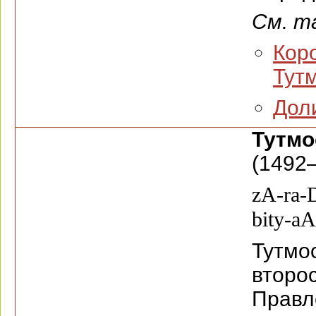
См. т
Кор
Тутм
Дол
Тутм
(1492—
zA-ra-
bity-aA
Тутмос
второ
Правл