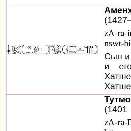
Аменх
(1427—
zA-ra-
nswt-b
Сын и 
и ег
Хат
Хатше
Тутм
(1401—
zA-ra-